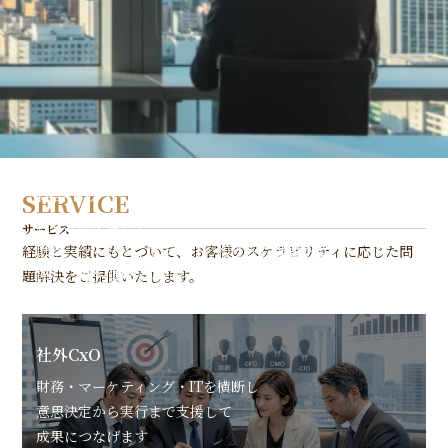
経営トリアージ
SERVICE
経営診断を通じて
サービス
経験と実績にもとづいて、お客様のスケラビリティに応じた問
財務・マーケティング・ITの視点から課題を整
題解決をご提供いたします。
理し、優先順位づけから実行まで伴走します
社外CxO
財務・マーケティング・ITを横断し
意思決定から実行まで支援して
成果につなげます