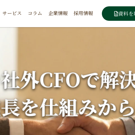
サービス
コラム
企業情報
採用情報
資料を
を
社外CFO
で
解
成長
を
社外CIO
仕組み
か